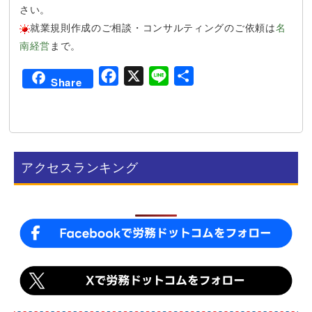
さい。
就業規則作成のご相談・コンサルティングのご依頼は
名
南経営
まで。
F
X
L
共
Share
a
i
有
c
n
e
e
b
アクセスランキング
o
o
k