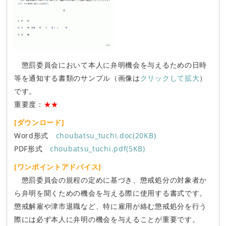
懲罰委員会において本人に弁明機会を与えるための日時
等を通知する書類のサンプル（画像は
クリックして拡大
）
です。
重要度：
★★
[ダウンロード]
Word形式
choubatsu_tuchi.doc(20KB)
PDF形式
choubatsu_tuchi.pdf(5KB)
[ワンポイントアドバイス]
懲罰委員会の規程の定めに基づき、懲戒処分の対象者か
ら弁明を聞くための機会を与える際に使用する書式です。
懲戒解雇や津市退職など、特に雇用が絡む懲戒処分を行う
際には必ず本人に弁明の機会を与えることが重要です。