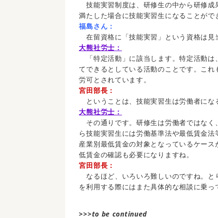
技能実習制度は、研修生の中から研修成
満たした場合に技能実習生になることがで
福島さん：
在留資格に「技能実習」という資格は見
大熊社労士：
「特定活動」に該当します。特定活動は
てできるとしている活動のことです。これ
労可とされています。
宮田部長：
ということは、技能実習生は労働者にな
大熊社労士：
その通りです。研修生は労働者ではなく
ら技能実習生には労働基準法や最低賃金法
産業別最低賃金の対象となっているケース
低賃金の確認も必要になりますね。
宮田部長：
なるほど、いろいろ難しいのですね。と
を利用する際にはまた具体的な相談に乗っ
>>>
to be continued