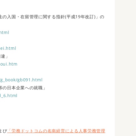
の入国・在留管理に関する指針(平成19年改訂)」の
html
ei.html
相違」
soui.htm
/g_book/gb091.html
等の日本企業への就職」
d_6.html
よび
「労務ドットコムの名南経営による人事労務管理