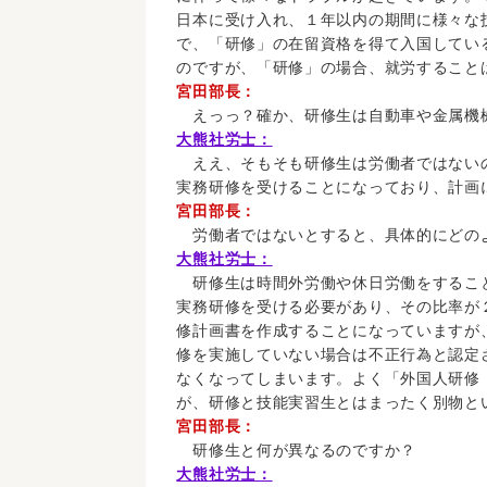
日本に受け入れ、１年以内の期間に様々な
で、「研修」の在留資格を得て入国してい
のですが、「研修」の場合、就労すること
宮田部長：
えっっ？確か、研修生は自動車や金属機
大熊社労士：
ええ、そもそも研修生は労働者ではない
実務研修を受けることになっており、計画
宮田部長：
労働者ではないとすると、具体的にどの
大熊社労士：
研修生は時間外労働や休日労働をするこ
実務研修を受ける必要があり、その比率が
修計画書を作成することになっていますが
修を実施していない場合は不正行為と認定
なくなってしまいます。よく「外国人研修
が、研修と技能実習生とはまったく別物と
宮田部長：
研修生と何が異なるのですか？
大熊社労士：