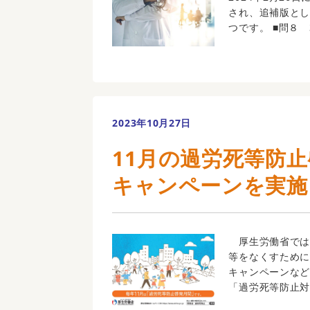
され、追補版とし
つです。 ■問８ 3
2023年10月27日
11月の過労死等防
キャンペーンを実施
厚生労働省では
等をなくすため
キャンペーンな
「過労死等防止対