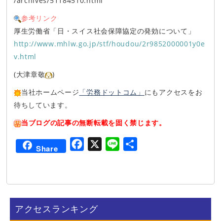
/archives/51184510.html
参考リンク
厚生労働省「日・スイス社会保障協定の発効について」
http://www.mhlw.go.jp/stf/houdou/2r9852000001y0e
v.html
(大津章敬
)
当社ホームページ
「労務ドットコム」
にもアクセスをお
待ちしています。
当ブログの記事の無断転載を固く禁じます。
F
X
L
共
Share
a
i
有
c
n
e
e
b
アクセスランキング
o