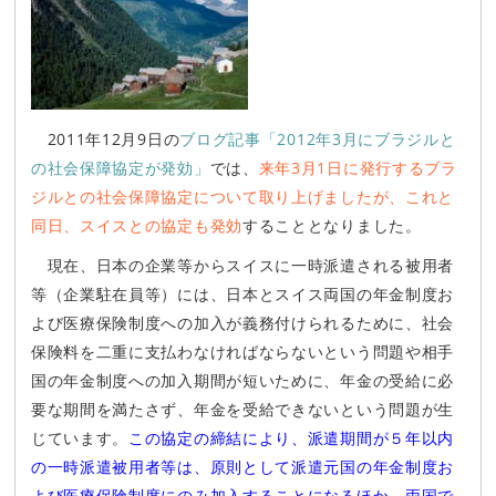
2011年12月9日の
ブログ記事「2012年3月にブラジルと
の社会保障協定が発効」
では、
来年3月1日に発行するブラ
ジルとの社会保障協定について取り上げましたが、これと
同日、スイスとの協定も発効
することとなりました。
現在、日本の企業等からスイスに一時派遣される被用者
等（企業駐在員等）には、日本とスイス両国の年金制度お
よび医療保険制度への加入が義務付けられるために、社会
保険料を二重に支払わなければならないという問題や相手
国の年金制度への加入期間が短いために、年金の受給に必
要な期間を満たさず、年金を受給できないという問題が生
じています。
この協定の締結により、派遣期間が５年以内
の一時派遣被用者等は、原則として派遣元国の年金制度お
よび医療保険制度にのみ加入することになるほか、両国で