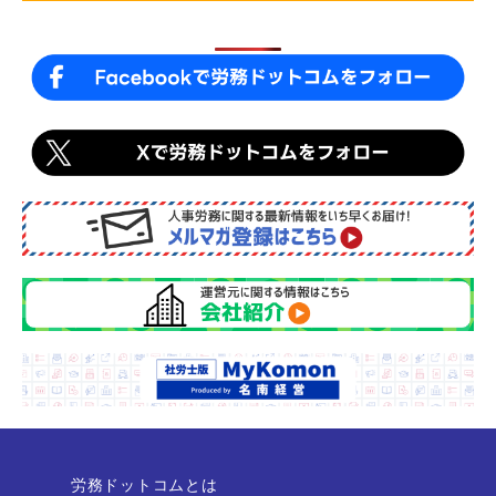
o
k
労務ドットコムとは