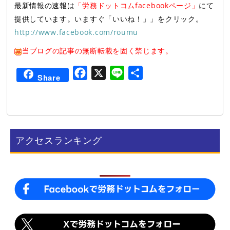
最新情報の速報は
「労務ドットコムfacebookページ」
にて
提供しています。いますぐ「いいね！」」をクリック。
http://www.facebook.com/roumu
当ブログの記事の無断転載を固く禁じます。
F
X
L
共
Share
a
i
有
c
n
e
e
b
アクセスランキング
o
o
k