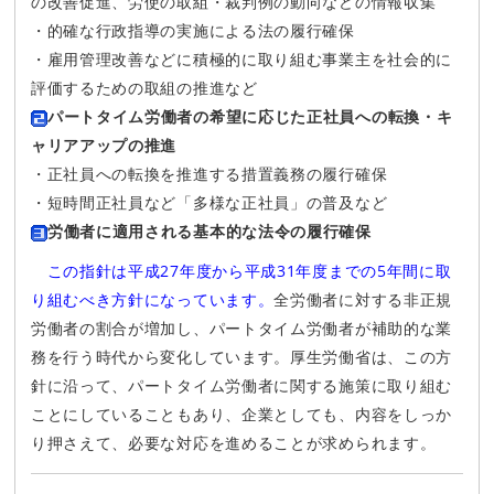
の改善促進、労使の取組・裁判例の動向などの情報収集
・的確な行政指導の実施による法の履行確保
・雇用管理改善などに積極的に取り組む事業主を社会的に
評価するための取組の推進など
パートタイム労働者の希望に応じた正社員への転換・キ
ャリアアップの推進
・正社員への転換を推進する措置義務の履行確保
・短時間正社員など「多様な正社員」の普及など
労働者に適用される基本的な法令の履行確保
この指針は平成27年度から平成31年度までの5年間に取
り組むべき方針になっています。
全労働者に対する非正規
労働者の割合が増加し、パートタイム労働者が補助的な業
務を行う時代から変化しています。厚生労働省は、この方
針に沿って、パートタイム労働者に関する施策に取り組む
ことにしていることもあり、企業としても、内容をしっか
り押さえて、必要な対応を進めることが求められます。