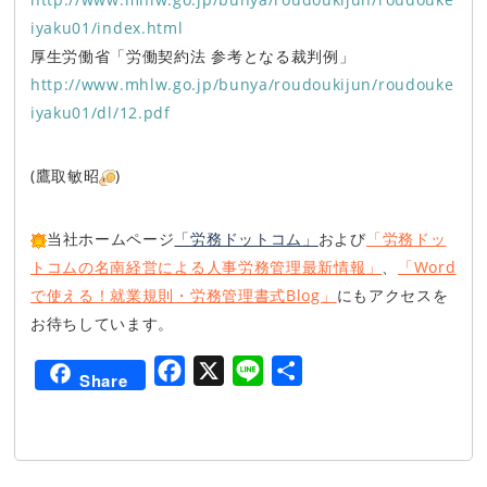
iyaku01/index.html
厚生労働省「労働契約法 参考となる裁判例」
http://www.mhlw.go.jp/bunya/roudoukijun/roudouke
iyaku01/dl/12.pdf
(鷹取敏昭
)
当社ホームページ
「労務ドットコム」
および
「労務ドッ
トコムの名南経営による人事労務管理最新情報」
、
「Word
で使える！就業規則・労務管理書式Blog」
にもアクセスを
お待ちしています。
F
X
L
共
Share
a
i
有
c
n
e
e