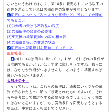
ないというわけではなく、第10条に規定されている以下の
条件を満たしていれば労働条件の変更が可能となります。
変更にあったって次のような事情などに照らして合理的
であること
(1)労働者の受ける不利益の程度
(2)労働条件の変更の必要性
(3)変更後の就業規則の内容の相当性
(4)労働組合等との交渉の状況
変更後の就業規則を周知していること
服部社長：
の(1)～(4)は簡単に書いていますが、それぞれの条件が
合理的であるかどうかは、非常に難しそうですね。我々に
は、なかなか判断がつきませんし、どのように準備すれば
良いかも分かりません。
大熊社労士：
そうでしょうね。これらの条件は、過去にいくつかの裁
判で示されたものに沿って規定されたものですので、それ
らを参考にして検討をする必要があるでしょう。そう頻繁
にはないと思いますが、もし労働条件を変更しようとする
場合は、事前によく相談してください。