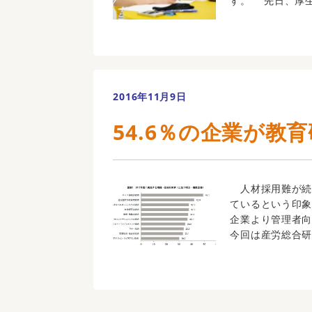
す。 先日、厚生
2016年11月9日
54.6％の企業が教
人材採用難が続
ているという印
企業より管理者
今回は産労総合研究