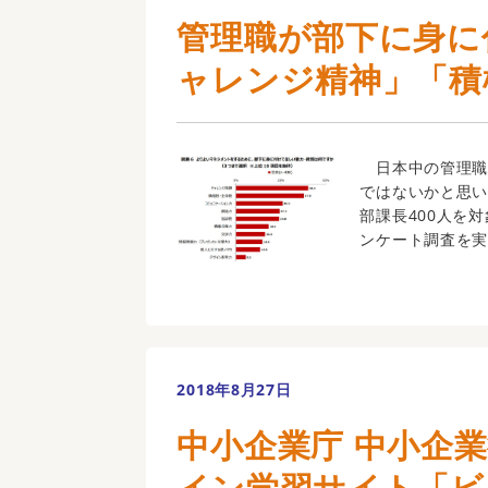
管理職が部下に身に
ャレンジ精神」「積
日本中の管理職
ではないかと思
部課長400人を
ンケート調査を実施
2018年8月27日
中小企業庁 中小企
イン学習サイト「ビ