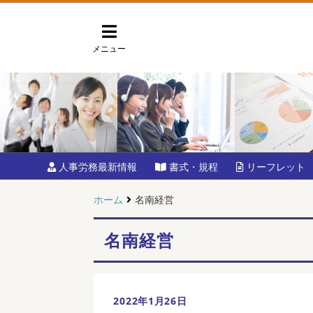
メニュー
人事労務最新情報
書式・規程
リーフレット
ホーム
名南経営
名南経営
2022年1月26日