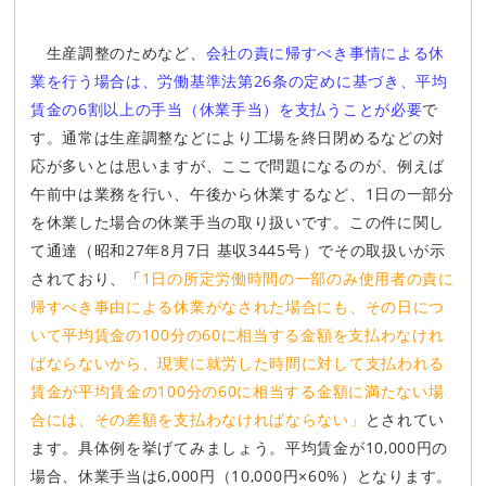
生産調整のためなど、
会社の責に帰すべき事情による休
業を行う場合は、労働基準法第26条の定めに基づき、平均
賃金の6割以上の手当（休業手当）を支払うことが必要
で
す。通常は生産調整などにより工場を終日閉めるなどの対
応が多いとは思いますが、ここで問題になるのが、例えば
午前中は業務を行い、午後から休業するなど、1日の一部分
を休業した場合の休業手当の取り扱いです。この件に関し
て通達（昭和27年8月7日 基収3445号）でその取扱いが示
されており、「
1日の所定労働時間の一部のみ使用者の責に
帰すべき事由による休業がなされた場合にも、その日につ
いて平均賃金の100分の60に相当する金額を支払わなけれ
ばならないから、現実に就労した時間に対して支払われる
賃金が平均賃金の100分の60に相当する金額に満たない場
合には、その差額を支払わなければならない」
とされてい
ます。具体例を挙げてみましょう。平均賃金が10,000円の
場合、休業手当は6,000円（10,000円×60%）となります。