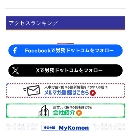
c
n
e
e
b
アクセスランキング
o
o
k