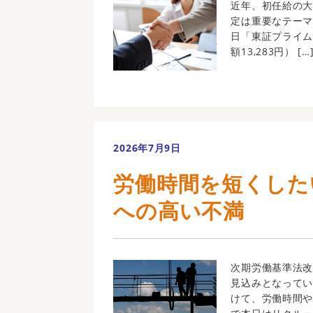
近年、初任給の
定は重要なテーマ
日「東証プライム企
額13,283円） […
2026年7月9日
労働時間を短くした
への高い不満
次期労働基準法
見込みとなって
けて、労働時間